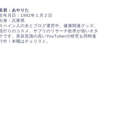
名前：あやりた
生年月日：1982年１月２日
出身：兵庫県
スペイン人の夫とブログ運営中。健康関連グッズ、
流行りのコスメ、サプリのリサーチ欲求が強いオタ
クです。美容意識の高いYouTuberの研究も同時進
行中！本職はチェリスト。