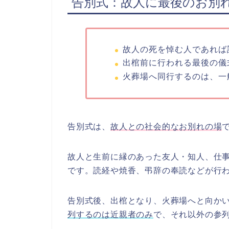
告別式：故人に最後のお別
故人の死を悼む人であれば
出棺前に行われる最後の儀
火葬場へ同行するのは、一
告別式は、
故人との社会的なお別れの場
故人と生前に縁のあった友人・知人、仕
です。読経や焼香、弔辞の奉読などが行
告別式後、出棺となり、火葬場へと向か
列するのは近親者のみ
で、それ以外の参