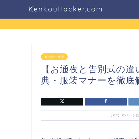
KenkouHacker.com
メンタルケア
【お通夜と告別式の違
典・服装マナーを徹底
【PR】本ページ