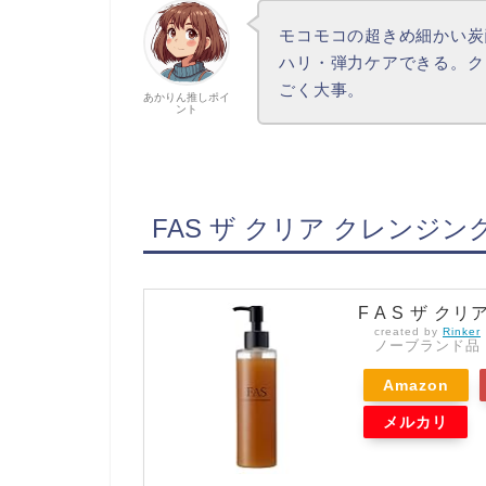
モコモコの超きめ細かい炭
ハリ・弾力ケアできる。ク
ごく大事。
あかりん推しポイ
ント
FAS ザ クリア クレンジ
F A S ザ 
created by
Rinker
ノーブランド品
Amazon
メルカリ