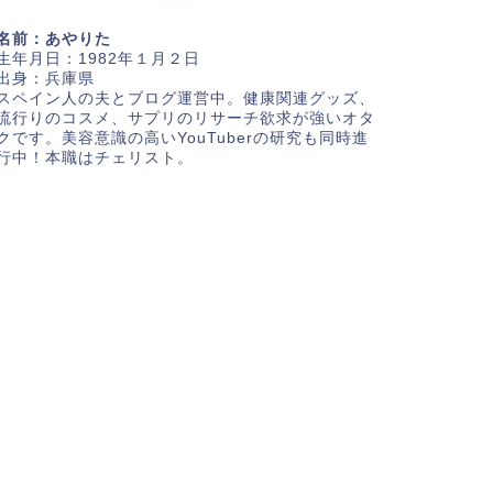
名前：あやりた
生年月日：1982年１月２日
出身：兵庫県
スペイン人の夫とブログ運営中。健康関連グッズ、
流行りのコスメ、サプリのリサーチ欲求が強いオタ
クです。美容意識の高いYouTuberの研究も同時進
行中！本職はチェリスト。