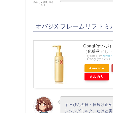
あかりん推しポイ
ント
オバジX フレームリフトミ
Obagi(オバ
（化粧落とし・
created by
Rinker
Obagi(オバジ)
Amazon
メルカリ
すっぴんの日・日焼け止め
ンジングミルク、だけど実