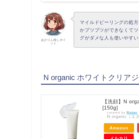
マイルドピーリングの処方
かプツプツができなくてツ
グがダメな人も使いやすい
あかりん推しポイ
ント
N organic ホワイトク
【洗顔】N org
[150g]
created by
Rinker
N organic
Amazon
メルカリ