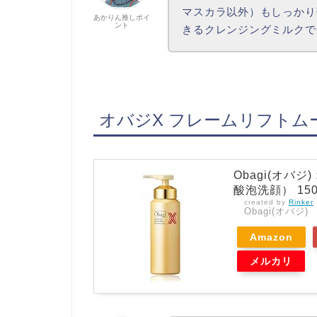
マスカラ以外）もしっかり
あかりん推しポイ
ント
きるクレンジングミルクで
オバジX フレームリフトム
Obagi(オバ
酸泡洗顔） 150
created by
Rinker
Obagi(オバジ)
Amazon
メルカリ