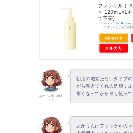
ファンケル (F
＞ 120ｍL×1
て不要)
created by
Rinker
ファンケル(FAN
Amazon
メルカリ
朝用の泡立たないタイプの
がら整えてくれる洗顔ミル
寒くなってから良く使って
あかりん推しポイ
ント
あかりんはファンケルのマ