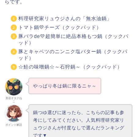
らです。
料理研究家リュウジさんの「無水油鍋」
トマト鍋💛チーズ（クックパッド）
豚バラde💛超簡単に絶品本格もつ鍋（クックパ
ッド）
豚とキャベツのニンニク塩バター鍋（クックパ
ッド）
☆鮭の味噌鍋☆～石狩鍋～（クックパッド）
やっぱり冬は鍋に限るニャ～
美容オタクね
こ
鍋つゆ選びに迷ったら、こちらの記事も参
考にしてみてください。人気料理研究家リ
ポイント解説
ュウジさんが忖度なしで選んだランキング
です▼