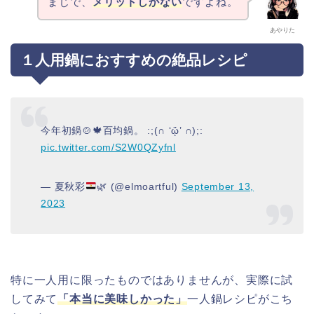
まじで、
メリットしかない
ですよね。
あやりた
１人用鍋におすすめの絶品レシピ
今年初鍋🍲🍁百均鍋。 :;(∩ ‘ᾥ’ ∩);:
pic.twitter.com/S2W0QZyfnl
— 夏秋彩
🌿
(@elmoartful)
September 13,
2023
特に一人用に限ったものではありませんが、実際に試
してみて
「本当に美味しかった」
一人鍋レシピがこち