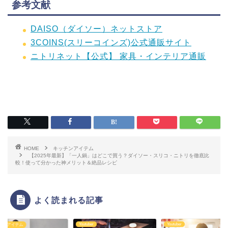
参考文献
DAISO（ダイソー）ネットストア
3COINS(スリーコインズ)公式通販サイト
ニトリネット【公式】 家具・インテリア通販
HOME
キッチンアイテム
【2025年最新】「一人鍋」はどこで買う？ダイソー・スリコ・ニトリを徹底比
較！使って分かった神メリット＆絶品レシピ
よく読まれる記事
Youtuber
Youtuber
チンアイテム