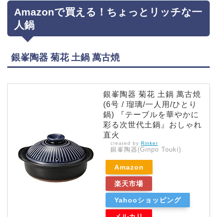
Amazonで買える！ちょっとリッチな一
人鍋
銀峯陶器 菊花 土鍋 萬古焼
銀峯陶器 菊花 土鍋 萬古焼
(6号 / 瑠璃/一人用/ひとり
鍋) 『テーブルを華やかに
彩る次世代土鍋』おしゃれ
直火
created by
Rinker
銀峯陶器(Ginpo Touki)
Amazon
楽天市場
Yahooショッピング
メルカリ