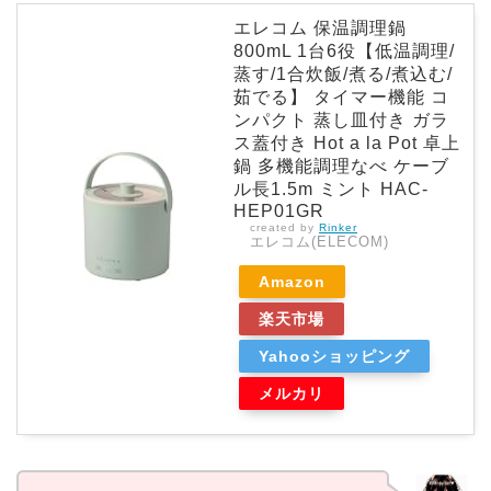
エレコム 保温調理鍋
800mL 1台6役【低温調理/
蒸す/1合炊飯/煮る/煮込む/
茹でる】 タイマー機能 コ
ンパクト 蒸し皿付き ガラ
ス蓋付き Hot a la Pot 卓上
鍋 多機能調理なべ ケーブ
ル長1.5m ミント HAC-
HEP01GR
created by
Rinker
エレコム(ELECOM)
Amazon
楽天市場
Yahooショッピング
メルカリ