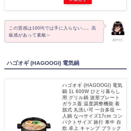
この質感は100均では手に入らない…。高
級感があって素敵～
あやりた
ハゴオギ (HAGOOGI) 電気鍋
ハゴオギ (HAGOOGI) 電気
鍋 1L 600W ひとり暮らし
用 グリル鍋 波形プレート
ガラス蓋 温度調整機能 着
脱式 丸洗い可 一台多役 一
人鍋 なべサイズ17cm コン
パクトサイズ 旅行 車中 自
炊 卓上 キャンプ ブラック