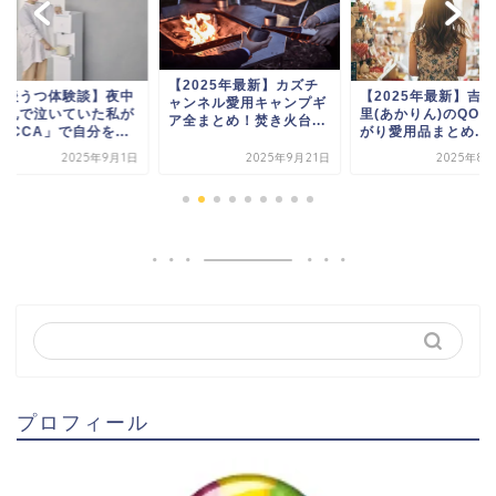
【2025年最新】カズチ
産後うつ体験談】夜中
【2025年最新】吉
ャンネル愛用キャンプギ
授乳で泣いていた私が
里(あかりん)のQOL
ア全まとめ！焚き火台...
OCCA」で自分を...
がり愛用品まとめ...
2025年9月1日
2025年9月21日
2025年8月
プロフィール